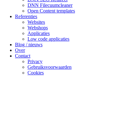
DNN Filecuumcleaner
Open Content templates
Referenties
Websites
Webshops
Applicaties
Low code applicaties
Blog / nieuws
Over
Contact
Privacy
Gebruiksvoorwaarden
Cookies