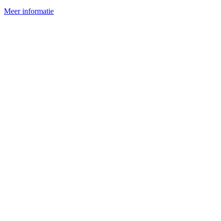
Meer informatie
-- No messages found --
© 2026 - 40FINGERS
Gebruiksovereenkomst
Privacybeleid