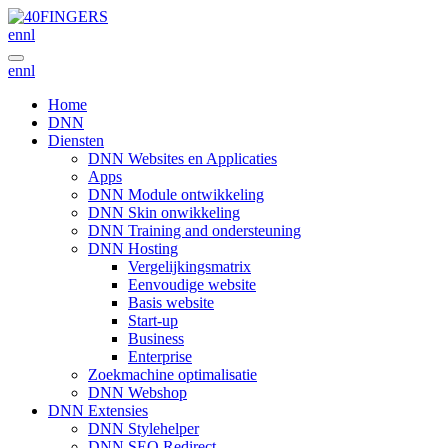
en
nl
en
nl
Home
DNN
Diensten
DNN Websites en Applicaties
Apps
DNN Module ontwikkeling
DNN Skin onwikkeling
DNN Training and ondersteuning
DNN Hosting
Vergelijkingsmatrix
Eenvoudige website
Basis website
Start-up
Business
Enterprise
Zoekmachine optimalisatie
DNN Webshop
DNN Extensies
DNN Stylehelper
DNN SEO Redirect