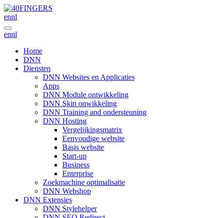
en
nl
en
nl
Home
DNN
Diensten
DNN Websites en Applicaties
Apps
DNN Module ontwikkeling
DNN Skin onwikkeling
DNN Training and ondersteuning
DNN Hosting
Vergelijkingsmatrix
Eenvoudige website
Basis website
Start-up
Business
Enterprise
Zoekmachine optimalisatie
DNN Webshop
DNN Extensies
DNN Stylehelper
DNN SEO Redirect