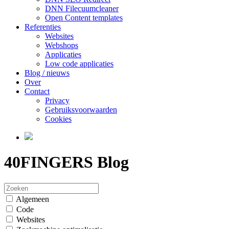
DNN Filecuumcleaner
Open Content templates
Referenties
Websites
Webshops
Applicaties
Low code applicaties
Blog / nieuws
Over
Contact
Privacy
Gebruiksvoorwaarden
Cookies
40FINGERS Blog
Algemeen
Code
Websites