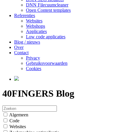
DNN Filecuumcleaner
Open Content templates
Referenties
Websites
Webshops
Applicaties
Low code applicaties
Blog / nieuws
Over
Contact
Privacy
Gebruiksvoorwaarden
Cookies
40FINGERS Blog
Algemeen
Code
Websites