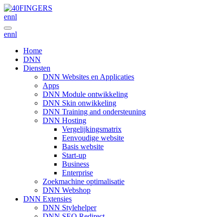
en
nl
en
nl
Home
DNN
Diensten
DNN Websites en Applicaties
Apps
DNN Module ontwikkeling
DNN Skin onwikkeling
DNN Training and ondersteuning
DNN Hosting
Vergelijkingsmatrix
Eenvoudige website
Basis website
Start-up
Business
Enterprise
Zoekmachine optimalisatie
DNN Webshop
DNN Extensies
DNN Stylehelper
DNN SEO Redirect